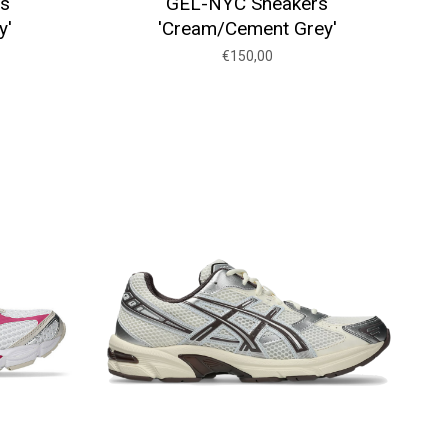
rs
GEL-NYC Sneakers
y'
'Cream/Cement Grey'
€150,00