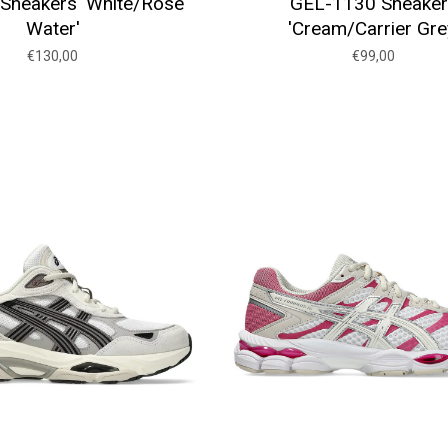
Sneakers 'White/Rose
GEL-1130 Sneake
Water'
'Cream/Carrier Gre
€130,00
€99,00