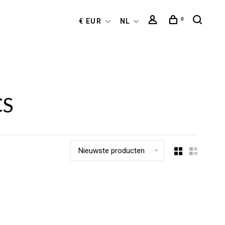
0
€ EUR
NL
CS
Nieuwste producten