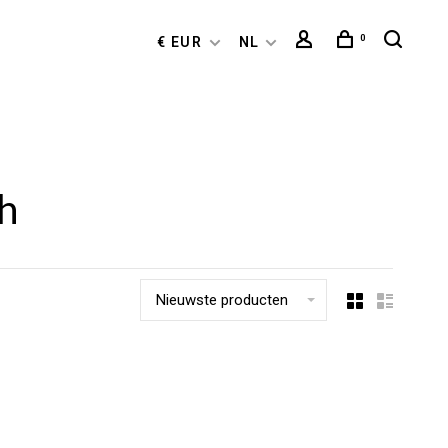
0
€ EUR
NL
h
Nieuwste producten