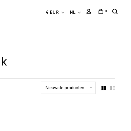
0
€ EUR
NL
lk
Nieuwste producten