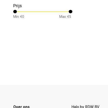
Prijs
Min: €
0
Max: €
5
Over ons
Halo by RDW BV