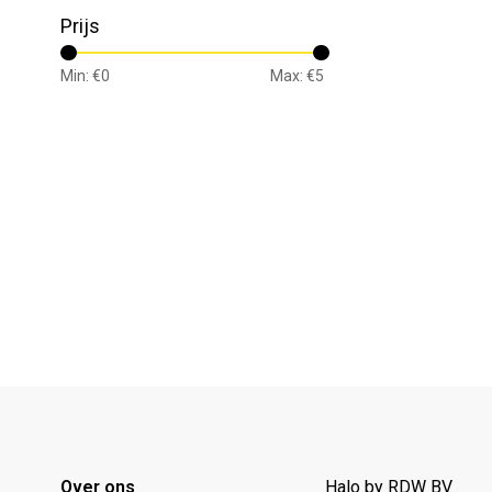
Prijs
Min: €
0
Max: €
5
Over ons
Halo by RDW BV