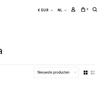
0
€ EUR
NL
a
Nieuwste producten