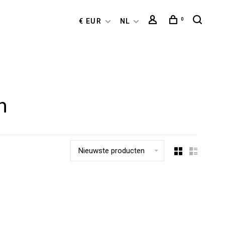
0
€ EUR
NL
n
Nieuwste producten