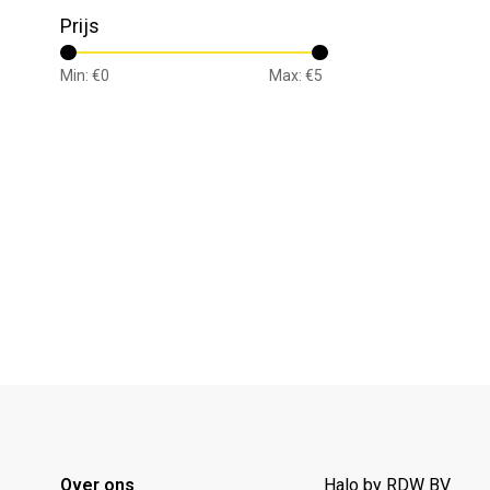
Prijs
Min: €
0
Max: €
5
Over ons
Halo by RDW BV