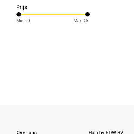
Prijs
Min: €
0
Max: €
5
Over ons
Halo by RDW BV