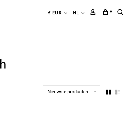
0
€ EUR
NL
ch
Nieuwste producten