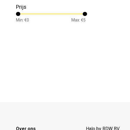
Prijs
Min: €
0
Max: €
5
Over ons
Halo by RDW BV