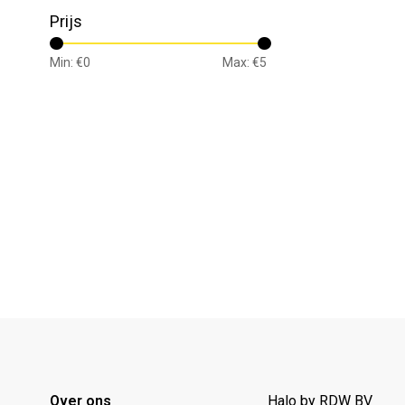
Prijs
Min: €
0
Max: €
5
Over ons
Halo by RDW BV