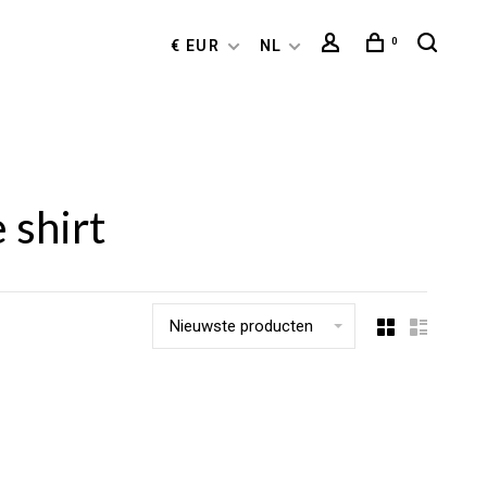
0
€ EUR
NL
 shirt
Nieuwste producten