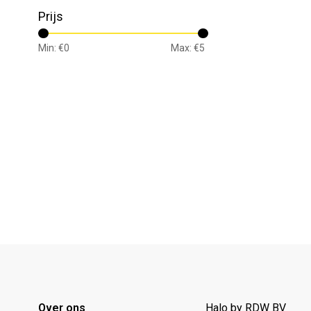
Prijs
Min: €
0
Max: €
5
Over ons
Halo by RDW BV