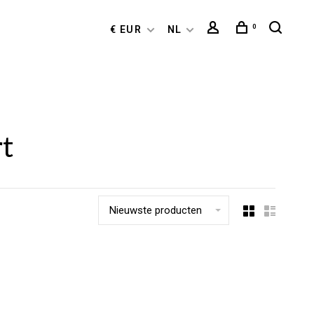
0
€ EUR
NL
rt
Nieuwste producten