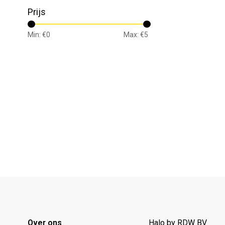
Prijs
Min: €
0
Max: €
5
Over ons
Halo by RDW BV