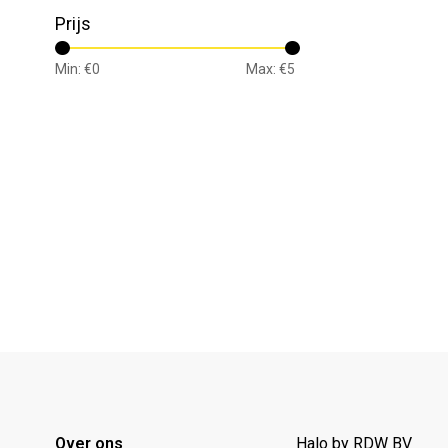
Prijs
Min: €
0
Max: €
5
Over ons
Halo by RDW BV