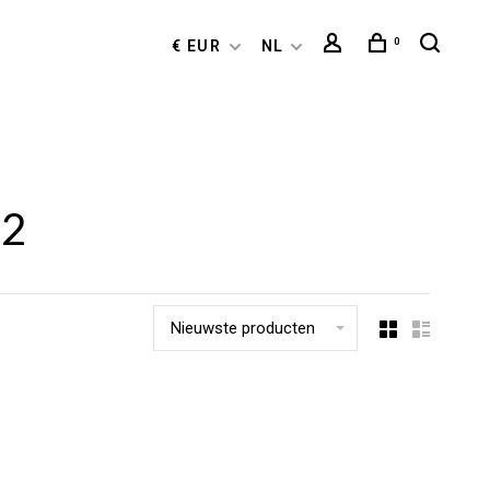
0
€ EUR
NL
02
Nieuwste producten