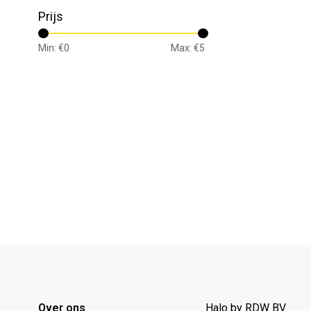
Prijs
Min: €
0
Max: €
5
Over ons
Halo by RDW BV