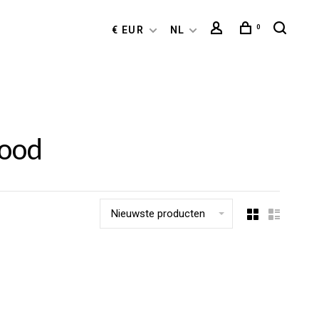
0
€ EUR
NL
wood
Nieuwste producten