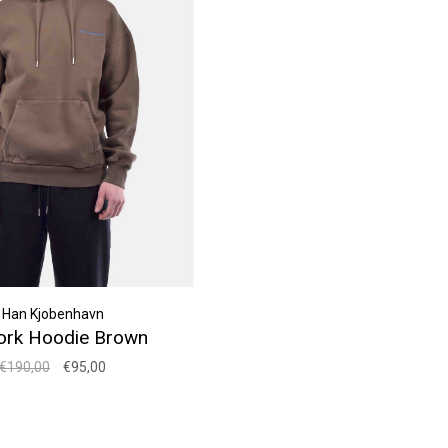
Han Kjobenhavn
ork Hoodie Brown
€190,00
€95,00