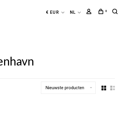
0
€ EUR
NL
enhavn
Nieuwste producten