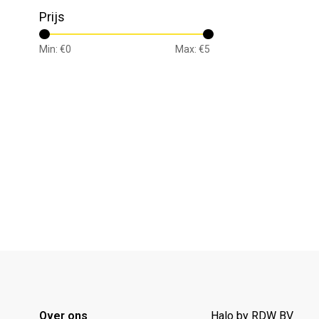
Prijs
Min: €
0
Max: €
5
Over ons
Halo by RDW BV