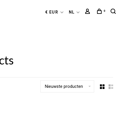
0
€ EUR
NL
cts
Nieuwste producten