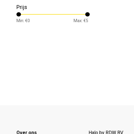
Prijs
Min: €
0
Max: €
5
Over ons
Halo by RDW BV