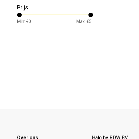
Prijs
Min: €
0
Max: €
5
Over ons
Halo by RDW BV