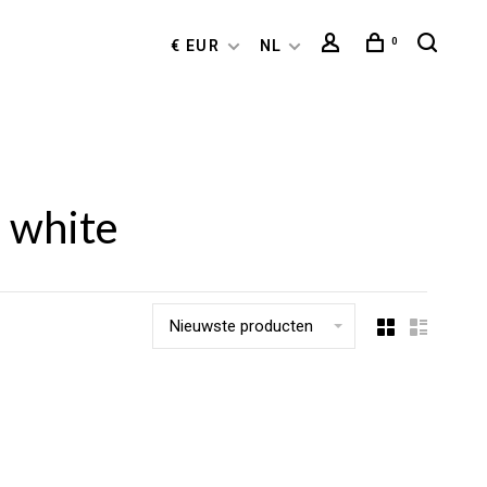
0
€ EUR
NL
 white
Nieuwste producten