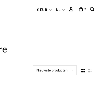
0
€ EUR
NL
re
Nieuwste producten