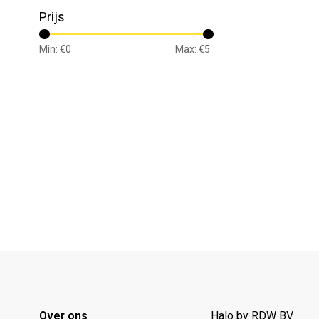
Prijs
Min: €
0
Max: €
5
Over ons
Halo by RDW BV