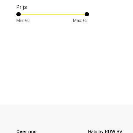
Prijs
Min: €
0
Max: €
5
Over ons
Halo by RDW BV