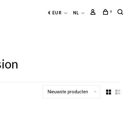
0
€ EUR
NL
sion
Nieuwste producten